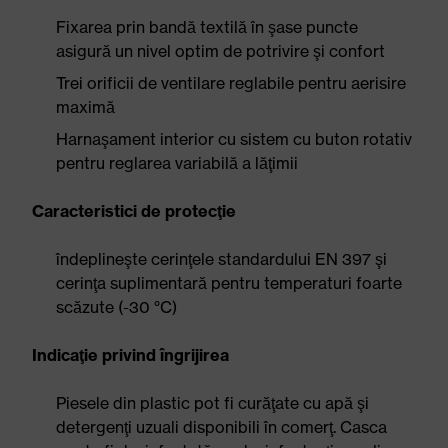
Fixarea prin bandă textilă în şase puncte
asigură un nivel optim de potrivire şi confort
Trei orificii de ventilare reglabile pentru aerisire
maximă
Harnaşament interior cu sistem cu buton rotativ
pentru reglarea variabilă a lăţimii
Caracteristici de protecţie
îndeplineşte cerinţele standardului EN 397 şi
cerinţa suplimentară pentru temperaturi foarte
scăzute (-30 °C)
Indicaţie privind îngrijirea
Piesele din plastic pot fi curăţate cu apă şi
detergenţi uzuali disponibili în comerţ. Casca