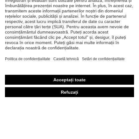
Produse
Căşti de protecţie
Ochelari de protecţie
Mănuşi de protecţie
Încălţăminte de protecţie
Echipament individual de protecţie personalizat
Măşti de protecţie respiratorie
Protecţie auditivă
Îmbrăcăminte de protecţie şi îmbrăcăminte de lucru
Consultanţă produse
Din cap până în picioare: uvex Safety Expert System
Protecţia mâinilor: uvex Chemical Expert System