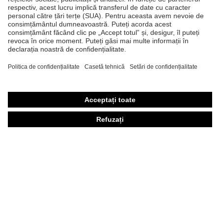
Ochelari de protecţie
Mănuşi de protecţie
Încălţăminte de protecţie
Echipament individual de protecţie personalizat
Măşti de protecţie respiratorie
Protecţie auditivă
Îmbrăcăminte de protecţie şi îmbrăcăminte de lucru
Consultanţă produse
Din cap până în picioare: uvex Safety Expert System
Protecţia mâinilor: uvex Chemical Expert System
Protecţia ochilor: Configurator ochelari de protecţie
Tehnologii