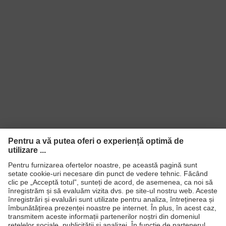
Produse
Căşti de protecţie