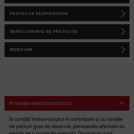
PROTECȚIE RESPIRATORIE
ÎMBRĂCĂMINTE DE PROTECȚIE
MEDICARE
Protecție reflectorizantă 2.0
În condiții meteorologice în schimbare și cu sursele
de pericol greu de observat, persoanele afectate au
nevoie de o protecție specială. Deseori nu sunt