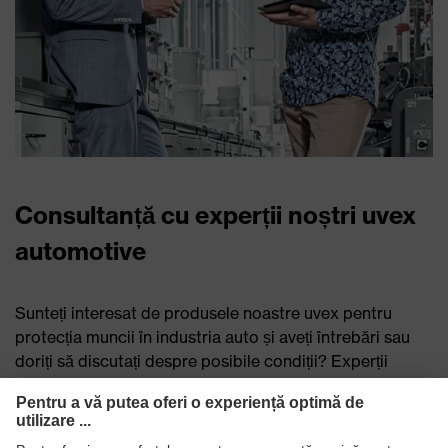
Consultanță cu experții noștri uvex
automotive
Sunteți interesat de produsele noastre uvex pentru
protecția muncii în industria auto și aveți întrebări sau
doriți să discutați despre posibile condiții? Experții
noștri uvex automotive vă stau la dispoziție. Trimiteți-ne
solicitarea dumneavoastră prin formularul de contact
online și obțineți mai multe informații.