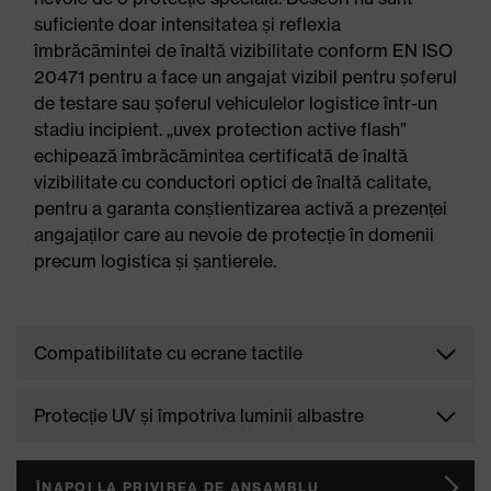
suficiente doar intensitatea și reflexia
îmbrăcămintei de înaltă vizibilitate conform EN ISO
20471 pentru a face un angajat vizibil pentru șoferul
de testare sau șoferul vehiculelor logistice într-un
stadiu incipient. „uvex protection active flash”
echipează îmbrăcămintea certificată de înaltă
vizibilitate cu conductori optici de înaltă calitate,
pentru a garanta conștientizarea activă a prezenței
angajaților care au nevoie de protecție în domenii
precum logistica și șantierele.
Compatibilitate cu ecrane tactile
În special în domeniile logisticii este necesară o
Protecție UV și împotriva luminii albastre
protecție specială pentru mâinile angajaților
deoarece aceștia manipulează o gamă largă de
Protecția împotriva razelor UVA și UVB este adesea
bunuri și ambalaje. Tehnologiile de ultimă oră
neglijată atunci când se alege EIP. În timp ce
ÎNAPOI LA PRIVIREA DE ANSAMBLU