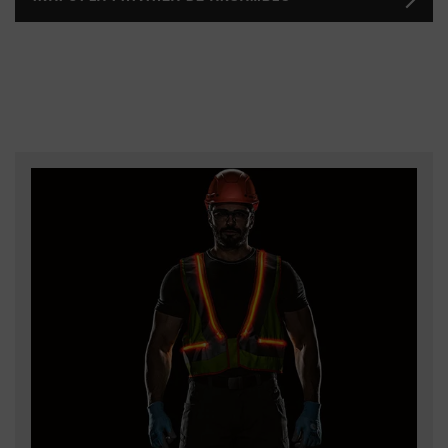
necesită adesea operarea nerestricționată a
protecția UV optimă pentru ochi și piele trebuie
ecranelor tactile pentru a optimiza procesele de
garantată în spațiile exterioare ale șantierelor și ale
lucru. Purtarea mănușilor de protecție nu trebuie să
logisticii, există pericole pentru ochii
reprezinte o limitare, motiv pentru care „UVEX
dumneavoastră și în spațiile interioare din cauza
Safety Gloves” în producția sa germană pune mare
componentei de lumină albastră (HEV) prin
preț pe simțuri și operarea ecranelor, chiar dacă
utilizarea intensivă a mediilor (PC, tabletă etc.) și
este nevoie și de protecție împotriva obiectelor
prin trecerea de la iluminatul incandescent la
aspre sau ascuțite.
iluminatul LED. Ochelarii de protecție made by uvex
vă oferă atât afară, cât și înăuntru protecție și
acuitate vizuală optime. Îmbrăcămintea de protecție
cu protecție UV dovedită permite utilizarea în
siguranță chiar și în zilele foarte însorite.