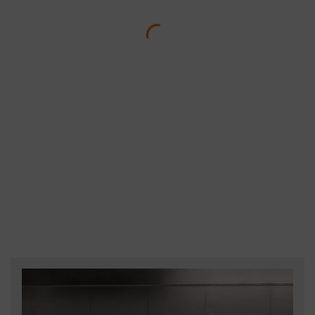
Pantofi uvex 1 sport white,
Încălţăminte de protecţie
S2 FO SR
uvex 1 sport white S2 FO
SR