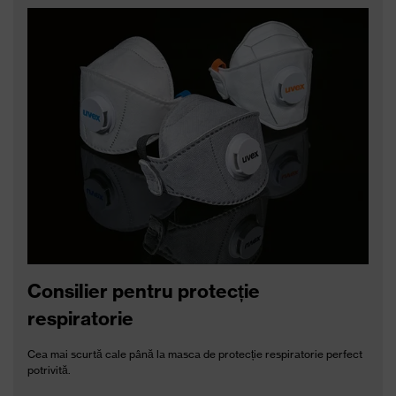
Utilizarea corectă a antifoanelor
interne pentru urechi
Întregul efect de protecție poate fi obținut numai dacă utilizați corect
protecția auditivă și curățați corect antifoanele interne reutilizabile
pentru de urechi.
AFLAȚI MAI MULTE