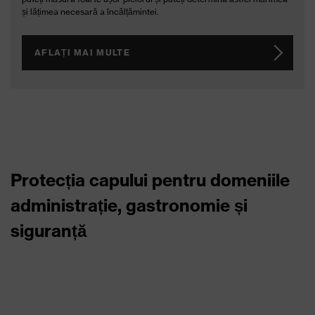
uvex 1 sport white – design sportiv, confort optim și funcționalitate
sofisticată
AFLAȚI MAI MULTE