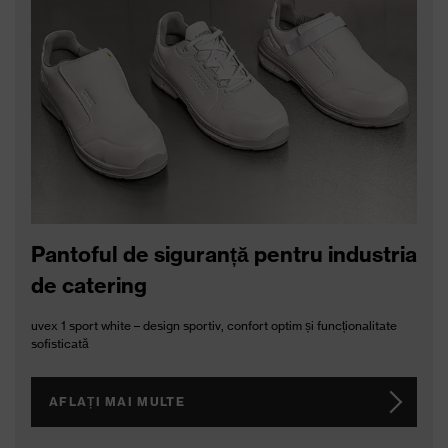
Pantofi uvex 1 sport white,
Pantofi uvex 1 sport S3L
S3L FO SR
FO SC SR
Bocanci cu şiret uvex 1
Pantofi uvex 1 business
business S3L FO SR
S3L FO SR