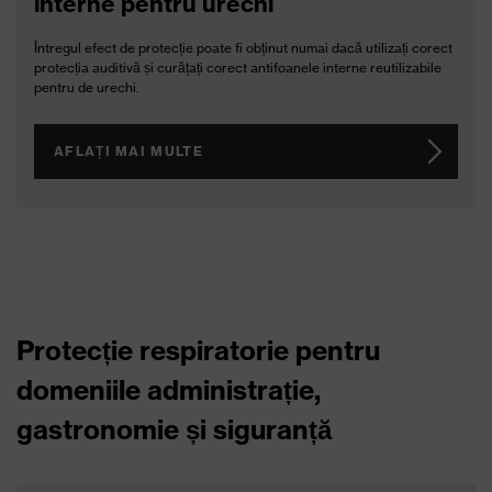
Dozator magnetic uvex
„one 2 click”