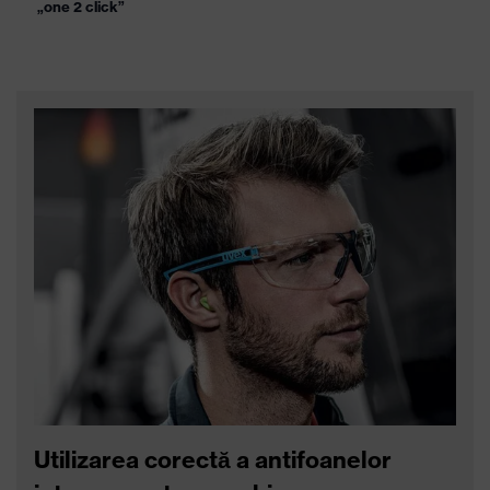
Antifoane interne de unică
Antifoane interne
folosinţă pentru protecţia
reutilizabile pentru
auzului uvex x-fit detec
protecţia auzului uvex
whisper+ detec