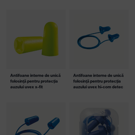
siguranță
Protecție auditivă pentru domeniile
administrație, gastronomie și
siguranță