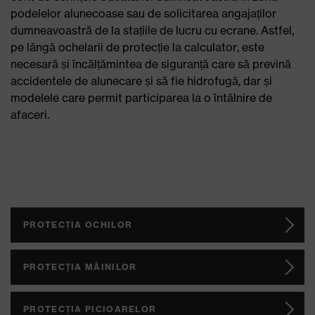
podelelor alunecoase sau de solicitarea angajaților
dumneavoastră de la stațiile de lucru cu ecrane. Astfel,
pe lângă ochelarii de protecție la calculator, este
necesară și încălțămintea de siguranță care să prevină
accidentele de alunecare și să fie hidrofugă, dar și
modelele care permit participarea la o întâlnire de
afaceri.
PROTECȚIA OCHILOR
PROTECȚIA MÂINILOR
PROTECȚIA PICIOARELOR