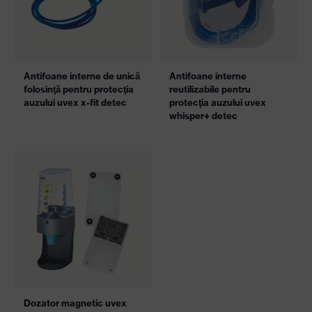
Antifoane cu bandă uvex
Antifoane externe
x-fold
montabile pe cască uvex
K2H
Antifoane interne de unică
Antifoane interne de unică
folosinţă pentru protecţia
folosinţă pentru protecţia
auzului uvex x-fit
auzului uvex hi-com detec