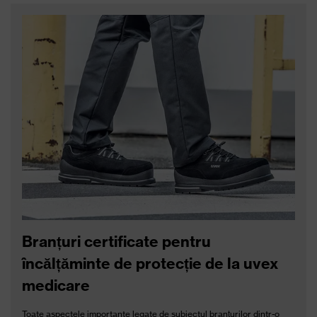
Jachetă uvex syneXXo
Pantaloni de lucru uvex
light
syneXXo light