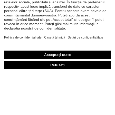
Produse
Căşti de protecţie
Ochelari de protecţie
Mănuşi de protecţie
Încălţăminte de protecţie
Echipament individual de protecţie personalizat
Măşti de protecţie respiratorie
Protecţie auditivă
Îmbrăcăminte de protecţie şi îmbrăcăminte de lucru