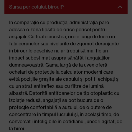
Sursa pericolului, biroul!?
În comparație cu producția, administrația pare
adesea o zonă lipsită de orice pericol pentru
angajați. Cu toate acestea, orele lungi de lucru în
fața ecranelor sau nivelurile de zgomot deranjante
în birourile deschise nu ar trebui să mai fie un
impact subestimat asupra sănătății angajaților
dumneavoastră. Gama largă de la uvex oferă
ochelari de protecție la calculator moderni care
evită pozițiile greșite ale capului și pot fi echipați și
cu un strat antireflex sau cu filtre de lumină
albastră. Datorită antifoanelor de tip otoplastic cu
izolație redusă, angajații se pot bucura de o
protecție confortabilă a auzului, de o putere de
concentrare în timpul lucrului și, în același timp, de
conversații inteligibile în cotidianul, uneori agitat, de
la birou.