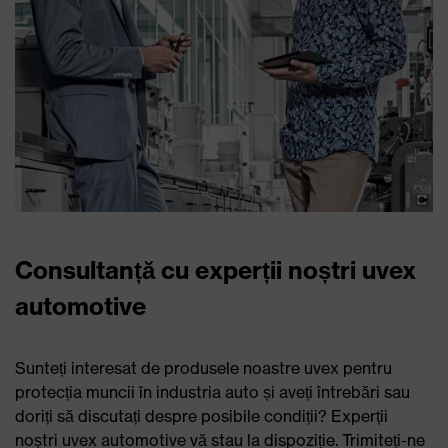
Branțuri certificate pentru
încălțăminte de protecție de la uvex
medicare
Toate aspectele importante legate de subiectul branțurilor dintr-o
privire!
AFLAȚI MAI MULTE
(numai în limba germană)