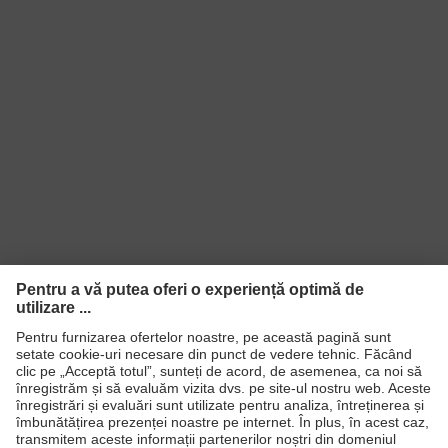
Sunteți interesat de produsele noastre uvex pentru
protecția muncii în industria auto și aveți întrebări sau
doriți să discutați despre posibile condiții? Experții
noștri uvex automotive vă stau la dispoziție. Trimiteți-ne
solicitarea dumneavoastră prin formularul de contact
online și obțineți mai multe informații.
SPRE FORMULARUL DE CONTACT