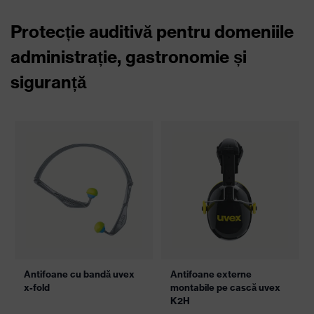
Consilier pentru mărimea la
încălțăminte
Cu aplicația uvex de consiliere pentru mărimea la încălțăminte vă
puteți măsura foarte ușor piciorul și puteți determina astfel mărimea
și lățimea necesară a încălțămintei.
AFLAȚI MAI MULTE
Protecția capului pentru domeniile
administrație, gastronomie și