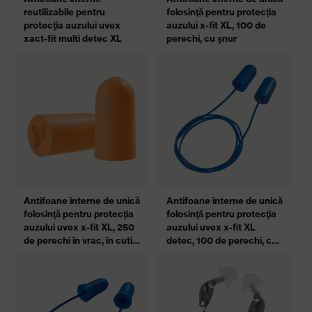
reutilizabile pentru
folosinţă pentru protecţia
protecţia auzului uvex
auzului x-fit XL, 100 de
xact-fit multi detec XL
perechi, cu şnur
Antifoane interne de unică
Antifoane interne de unică
folosinţă pentru protecţia
folosinţă pentru protecţia
auzului uvex x-fit XL, 250
auzului uvex x-fit XL
de perechi în vrac, în cutie
detec, 100 de perechi, cu
care poate fi reumplută
şnur