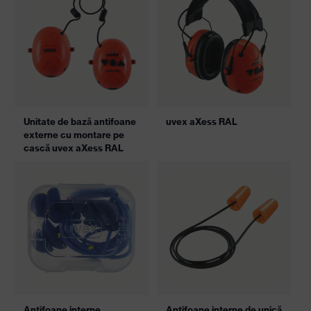
Unitate de bază antifoane
uvex aXess RAL
externe cu montare pe
cască uvex aXess RAL
Antifoane interne
Antifoane interne de unică