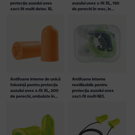
protecţia auzului uvex
auzului uvex x-fit XL, 150
xact-fit multi detec XL
de perechi în vrac, în
pungă
Antifoane interne de unică
Antifoane interne
folosinţă pentru protecţia
reutilizabile pentru
auzului uvex x-fit XL, 200
protecţia auzului uvex
de perechi, ambalate în
xact-fit multi M/L
perechi