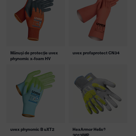
Mănuşi de protecţie uvex
uvex profaprotect CN34
phynomic x-foam HV
uvex phynomic B uXT2
HexArmor Helix®
3013IMP