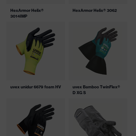
HexArmor Helix®
HexArmor Helix® 3062
3014IMP
uvex unidur 6679 foam HV
uvex Bamboo TwinFlex®
D XG S