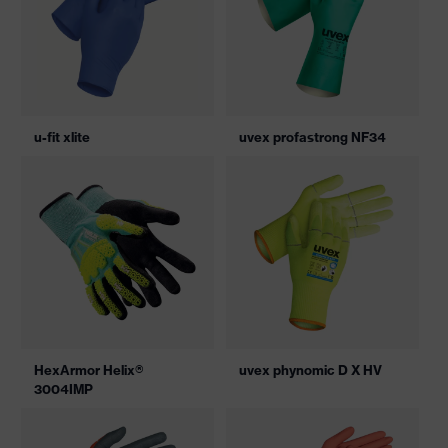
u-fit xlite
uvex profastrong NF34
HexArmor Helix®
uvex phynomic D X HV
3004IMP