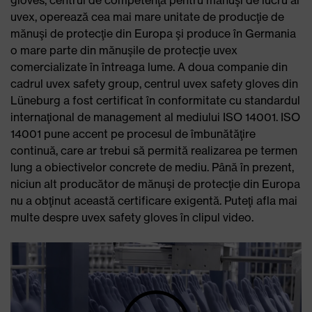
gloves, centrul de competenţă pentru mănuşi de lucru al
uvex, operează cea mai mare unitate de producţie de
mănuşi de protecţie din Europa şi produce în Germania
o mare parte din mănuşile de protecţie uvex
comercializate în întreaga lume. A doua companie din
cadrul uvex safety group, centrul uvex safety gloves din
Lüneburg a fost certificat în conformitate cu standardul
internaţional de management al mediului ISO 14001. ISO
14001 pune accent pe procesul de îmbunătăţire
continuă, care ar trebui să permită realizarea pe termen
lung a obiectivelor concrete de mediu. Până în prezent,
niciun alt producător de mănuşi de protecţie din Europa
nu a obţinut această certificare exigentă. Puteţi afla mai
multe despre uvex safety gloves în clipul video.