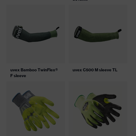
uvex Bamboo TwinFlex®
uvex C500 M sleeve TL
F sleeve