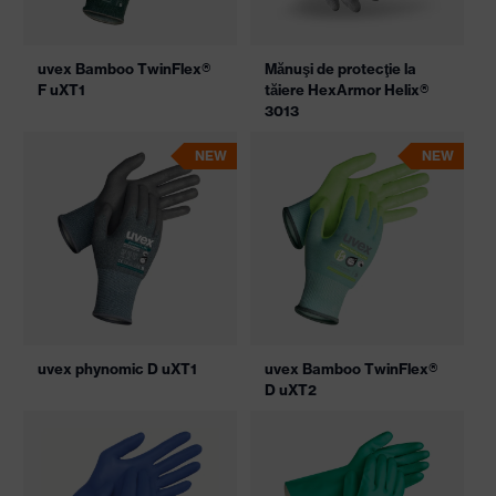
uvex Bamboo TwinFlex®
Mănuşi de protecţie la
F uXT1
tăiere HexArmor Helix®
3013
NEW
NEW
uvex phynomic D uXT1
uvex Bamboo TwinFlex®
D uXT2