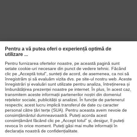
Culoare
căutare
incolor
(filtru) panou
Transmitere
91%
Protecţie UV
UV400
Tehnologie cu componente
Tehnologie
multiple, Tehnologie de acoperire
uvex
uvex supravision
Produse
Standard
EN 166:2001/EN 170:2002
Căşti de protecţie
Ochelari de protecţie
Mănuşi de protecţie
Încălţăminte de protecţie