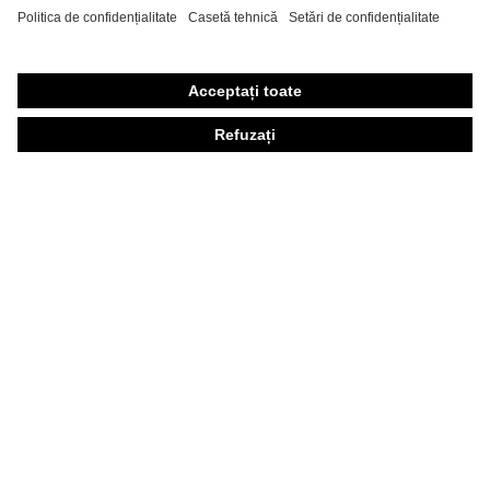
Echipament individual de protecţie personalizat
Măşti de protecţie respiratorie
Protecţie auditivă
Îmbrăcăminte de protecţie şi îmbrăcăminte de lucru
Consultanţă produse
Din cap până în picioare: uvex Safety Expert System
Protecţia mâinilor: uvex Chemical Expert System
Protecţia ochilor: Configurator ochelari de protecţie
Tehnologii
Premii
Consultanţă pentru cumpărare