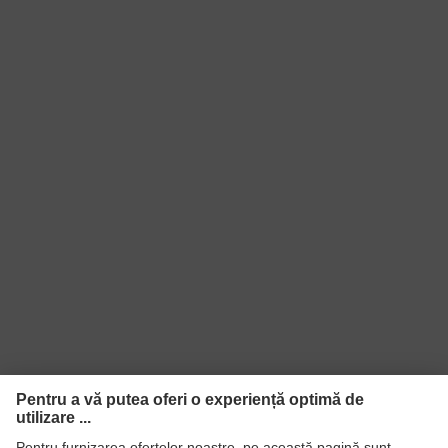
Tip produs
Ochelari de protecţie
Tip produs
Ochelari cu braţe
Nuanţare
incolor
panou
Filtru de
Protecţie UV
protecţie
Culoare
căutare
incolor
(filtru) panou
Transmitere
91%
Protecţie UV
UV400
Tehnologie cu componente
Tehnologie
multiple, Tehnologie de acoperire
uvex