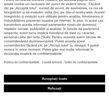
uvex supravision
Produse
Căşti de protecţie
Ochelari de protecţie
Mănuşi de protecţie
Încălţăminte de protecţie
Echipament individual de protecţie personalizat
Măşti de protecţie respiratorie
Protecţie auditivă
Îmbrăcăminte de protecţie şi îmbrăcăminte de lucru
Consultanţă produse