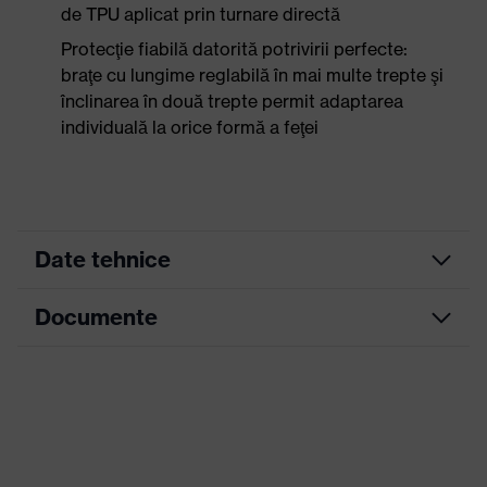
de TPU aplicat prin turnare directă
Protecţie fiabilă datorită potrivirii perfecte:
braţe cu lungime reglabilă în mai multe trepte şi
înclinarea în două trepte permit adaptarea
individuală la orice formă a feţei
Date tehnice
Documente
Culoare
căutare
gri, albastru
(filtru)
Fișă tehnică
Ochelari cu geam integral, Braţe
cu lungime ajustabilă, inserţii
Configuraţie
Declarație de conformitate CE
perimetrale aplicate direct pe
geam