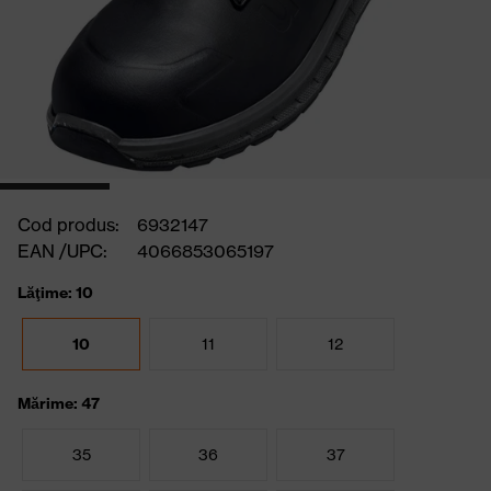
Cod produs:
6932147
EAN /UPC:
4066853065197
Lăţime: 10
10
11
12
Mărime: 47
35
36
37