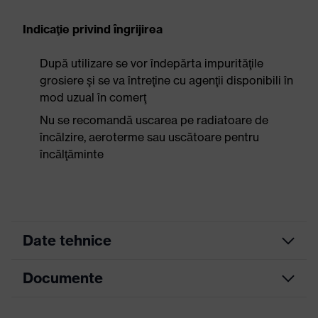
Indicaţie privind îngrijirea
După utilizare se vor îndepărta impurităţile
grosiere şi se va întreţine cu agenţii disponibili în
mod uzual în comerţ
Nu se recomandă uscarea pe radiatoare de
încălzire, aeroterme sau uscătoare pentru
încălţăminte
Date tehnice
Documente
Culoare
căutare
negru, galben
(filtru)