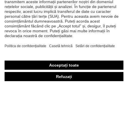
Căşti de protecţie
Ochelari de protecţie
Mănuşi de protecţie
Încălţăminte de protecţie
Echipament individual de protecţie personalizat
Măşti de protecţie respiratorie
Protecţie auditivă
Îmbrăcăminte de protecţie şi îmbrăcăminte de lucru
Consultanţă produse
Din cap până în picioare: uvex Safety Expert System
Protecţia mâinilor: uvex Chemical Expert System
Protecţia ochilor: Configurator ochelari de protecţie