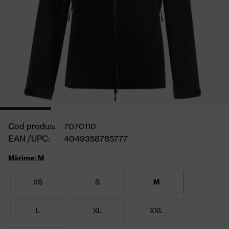
Cod produs:
7070110
EAN /UPC:
4049358785777
Mărime: M
XS
S
M
L
XL
XXL