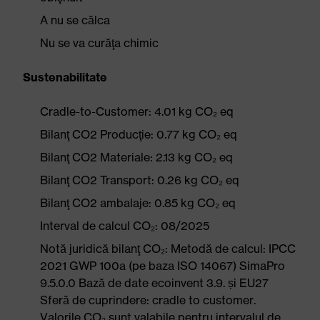
A nu se călca
Nu se va curăţa chimic
Sustenabilitate
Cradle-to-Customer: 4.01 kg CO₂ eq
Bilanţ CO2 Producţie: 0.77 kg CO₂ eq
Bilanţ CO2 Materiale: 2.13 kg CO₂ eq
Bilanţ CO2 Transport: 0.26 kg CO₂ eq
Bilanţ CO2 ambalaje: 0.85 kg CO₂ eq
Interval de calcul CO₂: 08/2025
Notă juridică bilanţ CO₂: Metodă de calcul: IPCC
2021 GWP 100a (pe baza ISO 14067) SimaPro
9.5.0.0 Bază de date ecoinvent 3.9. și EU27
Sferă de cuprindere: cradle to customer.
Valorile CO₂ sunt valabile pentru intervalul de