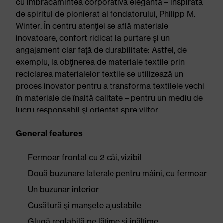
cu îmbrăcămintea corporativă elegantă – inspirată
de spiritul de pionierat al fondatorului, Philipp M.
Winter. În centru atenţiei se află materiale
inovatoare, confort ridicat la purtare şi un
angajament clar faţă de durabilitate: Astfel, de
exemplu, la obţinerea de materiale textile prin
reciclarea materialelor textile se utilizează un
proces inovator pentru a transforma textilele vechi
în materiale de înaltă calitate – pentru un mediu de
lucru responsabil şi orientat spre viitor.
General features
Fermoar frontal cu 2 căi, vizibil
Două buzunare laterale pentru mâini, cu fermoar
Un buzunar interior
Cusătură şi manşete ajustabile
Glugă reglabilă pe lăţime şi înălţime