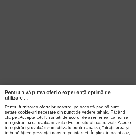
de aerisire
Standard
EN 343:2019
Coloană de
10.000
apă
Material
Poliester (reciclat)
Denumire
familie de
uvex corporate 26
produse
Material
Poliester (reciclat)
folie
Produse