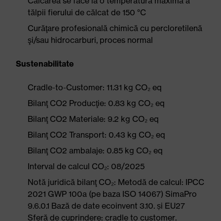
Călcarea se face la o temperatură maximă a
tălpii fierului de călcat de 150 °C
Curăţare profesională chimică cu percloretilenă
şi/sau hidrocarburi, proces normal
Sustenabilitate
Cradle-to-Customer: 11.31 kg CO₂ eq
Bilanţ CO2 Producţie: 0.83 kg CO₂ eq
Bilanţ CO2 Materiale: 9.2 kg CO₂ eq
Bilanţ CO2 Transport: 0.43 kg CO₂ eq
Bilanţ CO2 ambalaje: 0.85 kg CO₂ eq
Interval de calcul CO₂: 08/2025
Notă juridică bilanţ CO₂: Metodă de calcul: IPCC
2021 GWP 100a (pe baza ISO 14067) SimaPro
9.6.0.1 Bază de date ecoinvent 3.10. și EU27
Sferă de cuprindere: cradle to customer.