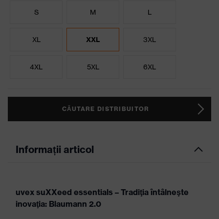
S
M
L
XL
XXL
3XL
4XL
5XL
6XL
CĂUTARE DISTRIBUITOR
Informații articol
uvex suXXeed essentials – Tradiţia întâlneşte
inovaţia: Blaumann 2.0