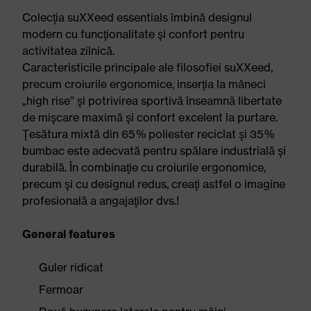
Colecţia suXXeed essentials îmbină designul
modern cu funcţionalitate şi confort pentru
activitatea zilnică.
Caracteristicile principale ale filosofiei suXXeed,
precum croiurile ergonomice, inserţia la mâneci
„high rise” şi potrivirea sportivă înseamnă libertate
de mişcare maximă şi confort excelent la purtare.
Ţesătura mixtă din 65 % poliester reciclat şi 35 %
bumbac este adecvată pentru spălare industrială şi
durabilă. În combinaţie cu croiurile ergonomice,
precum şi cu designul redus, creaţi astfel o imagine
profesională a angajaţilor dvs.!
General features
Guler ridicat
Fermoar