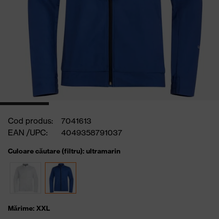
Cod produs:
7041613
EAN /UPC:
4049358791037
Culoare căutare (filtru): ultramarin
Mărime: XXL