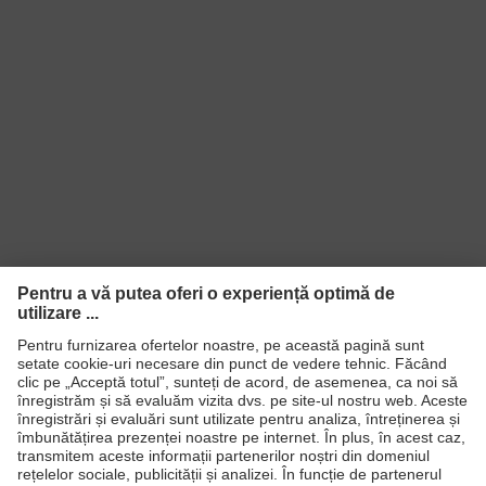
Produse
Căşti de protecţie