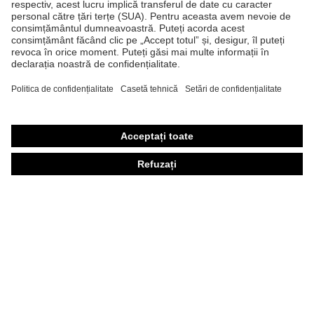
Ochelari de protecţie
Mănuşi de protecţie
Încălţăminte de protecţie
Echipament individual de protecţie personalizat
Măşti de protecţie respiratorie
Protecţie auditivă
Îmbrăcăminte de protecţie şi îmbrăcăminte de lucru
Consultanţă produse
Din cap până în picioare: uvex Safety Expert System
Protecţia mâinilor: uvex Chemical Expert System
Protecţia ochilor: Configurator ochelari de protecţie
Tehnologii