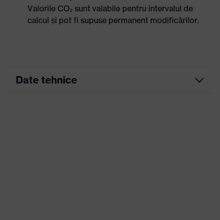
Valorile CO₂ sunt valabile pentru intervalul de
calcul și pot fi supuse permanent modificărilor.
Date tehnice
Culoare marketing
ultramarin
Culoare căutare (filtru)
albastru
Configuraţie
Betelie flexibilă
Adecvat pentru mediul de
uscat
lucru
Greutate pe unitate de
290
suprafaţă