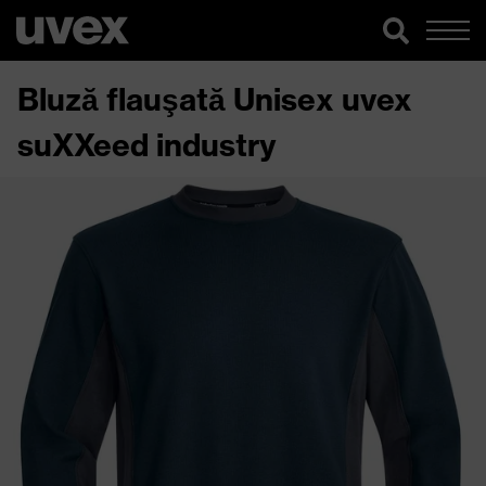
Bluză flauşată Unisex uvex
suXXeed industry