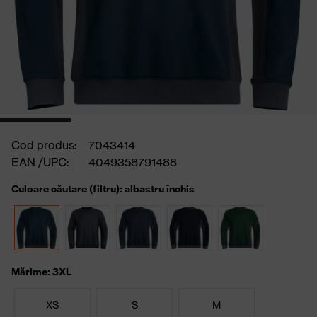
Cod produs:
7043414
EAN /UPC:
4049358791488
Culoare căutare (filtru): albastru închis
Mărime: 3XL
XS
S
M