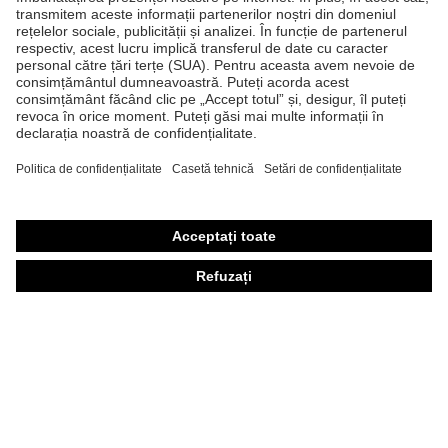
Căşti de protecţie
Ochelari de protecţie
Mănuşi de protecţie
Încălţăminte de protecţie
Echipament individual de protecţie personalizat
Măşti de protecţie respiratorie
Protecţie auditivă
Îmbrăcăminte de protecţie şi îmbrăcăminte de lucru
Consultanţă produse
Din cap până în picioare: uvex Safety Expert System
Protecţia mâinilor: uvex Chemical Expert System
Protecţia ochilor: Configurator ochelari de protecţie