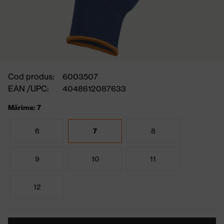
Cod produs:
6003507
EAN /UPC:
4048612087633
Mărime: 7
6
7
8
9
10
11
12