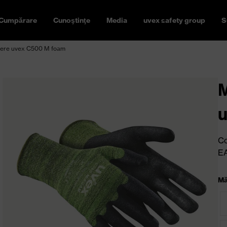
Cumpărare
Cunoştinţe
Media
uvex safety group
S
ăiere uvex C500 M foam
M
Co
E
Mă