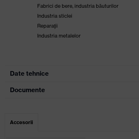
Fabrici de bere, industria băuturilor
Industria sticlei
Reparaţii
Industria metalelor
Date tehnice
Documente
Culoare
antracit, var
marketing
Fișă tehnică
Culoare căutare
gri, negru, verde
(filtru)
Accesorii
Declarație de conformitate CE
Versiune de
cu manşetă tricotată, cu înt
execuţie