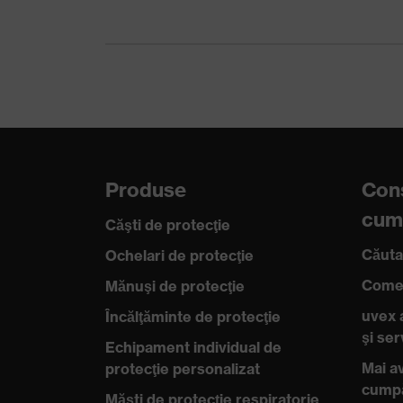
Mănuşi de protecţie fără si
Protecţia
suprafeţe sensibile, deoare
produsului
amprente
Tip produs
Mănuşi de protecţie la tăier
Protecţie
împotriva
Produse
Cons
Protecţie împotriva abraziunii
riscurilor
cum
mecanice
Căşti de protecţie
Căuta
Ochelari de protecţie
Protecţie
împotriva
Protecţie împotriva căldurii
Comen
Mănuşi de protecţie
riscurilor termice
uvex 
Încălţăminte de protecţie
Ştampila calităţii
şi se
Made in Germany
Echipament individual de
uvex
Mai av
protecţie personalizat
cump
Tehnologie Bamboo TwinFlex®
Măşti de protecţie respiratorie