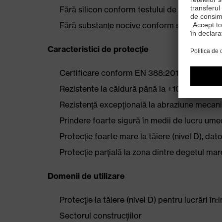
Fără silicon conform testului de amprentare
Fără substanţe nocive conform standardul
Caracteristici de protecţie
Certificare conform EN 388:2016 (4 X 4 2 C)
Rezistente la căldură până la +100 °C
Rezistenţă excepţională la abraziune mecani
Prindere foarte sigură în medii de lucru um
Protecţie foarte mare la tăiere (nivel D), d
Protecţie parţială la zona dintre degetul mar
Domenii de utilizare
Protecţie la tăiere (nivel D) pentru lucrări în:
Sectorul construcţiilor