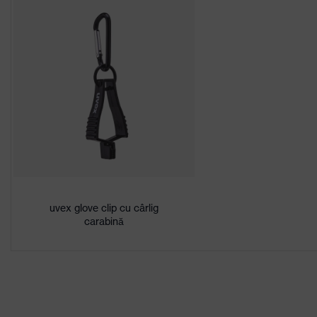
Portal de descărcare pentru declarații de 
Înveliş
SoftGrip-NBR, High Perfor
Suprafaţă
Vârful degetelor, Palmă
acoperire
Denumire familie
uvex bamboo Twinflex
de produse
Adecvat pentru
Adecvat pentru condiţii de 
mediul de lucru
Sex
Unisex
uvex glove clip cu cârlig
carabină
Protecţia
Nu conţine dizolvanţi nocivi
sănătăţii
Material superior
Viscoză din bambus, High Pe
Tip produs
Mănuşi de protecție