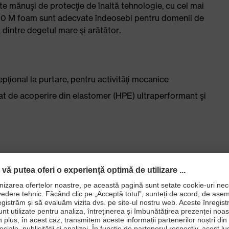
ste mănuşi de protecţie de înaltă tehnologie, cu cel mai
 C500 M foam sunt adecvate îndeosebi pentru domenii de
a dintre degetul mare şi arătător.
pţional la purtare, pentru activităţi mecanice
trat de acoperire din elastomer (HPE) ultraperformant şi
 la montarea de piese
rgo