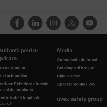
licon conform testului de amprentare, adecvate pentru
ce în conformitate cu testul de amprentare nu lasă urme şi
e
ultanţă pentru
Media
, Protecţie împotriva tăierii, Protecţie împotriva laceraţilor
părare
Comunicate de presă
re distribuitor
Cataloage şi broşuri
 de contact
zi ortopedice
Clipuri video
add-on: Extinderea funcţiei
Aplicaţii mobile uvex
rviciul de emblemă
eţi întrebări legate de
uvex safety group
ărare?
, uvex climazone, Capacitate de folosire a ecranului tactil,