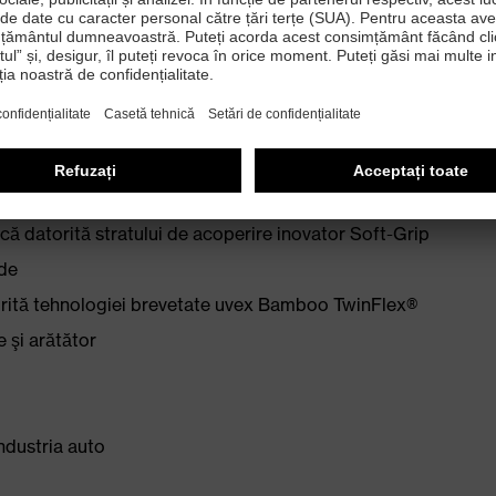
ui OEKO-TEX® 100
 şi EN 407 (X 1 X X X X)
că datorită stratului de acoperire inovator Soft-Grip
ede
atorită tehnologiei brevetate uvex Bamboo TwinFlex®
e şi arătător
industria auto