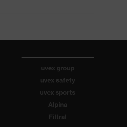
uvex group
uvex safety
uvex sports
Alpina
Filtral