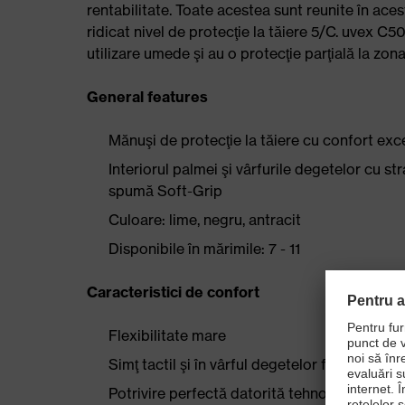
rentabilitate. Toate acestea sunt reunite în ace
ridicat nivel de protecţie la tăiere 5/C. uvex
utilizare umede şi au o protecţie parţială la zon
General features
Mănuşi de protecţie la tăiere cu confort exce
Interiorul palmei şi vârfurile degetelor cu s
spumă Soft-Grip
Culoare: lime, negru, antracit
Disponibile în mărimile: 7 - 11
Caracteristici de confort
Flexibilitate mare
Simţ tactil şi în vârful degetelor foarte bun
Potrivire perfectă datorită tehnologiei 3D E