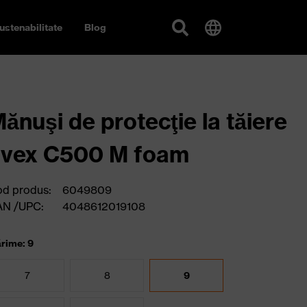
ustenabilitate
Blog
ănuşi de protecţie la tăiere
uvex C500 M foam
d produs:
6049809
AN /UPC:
4048612019108
rime: 9
7
8
9