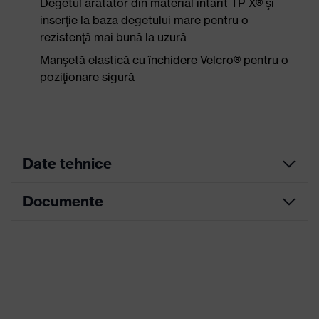
Degetul arătător din material întărit TP-X® şi
inserţie la baza degetului mare pentru o
rezistenţă mai bună la uzură
Manşetă elastică cu închidere Velcro® pentru o
poziţionare sigură
Date tehnice
Documente
Culoare
căutare
negru, galben, roşu
(filtru)
Fișă tehnică
Versiune
de
cu manşetă
execuţie