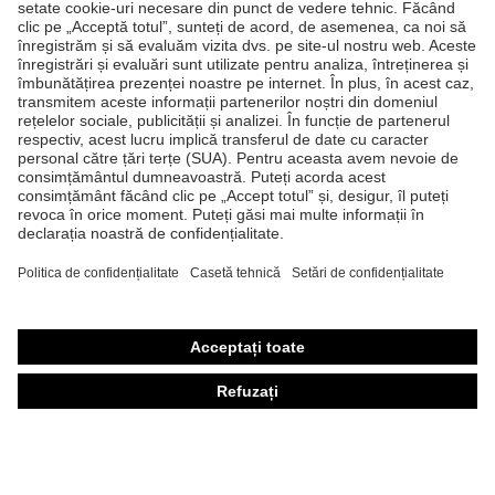
Produse
Căşti de protecţie
Ochelari de protecţie
Mănuşi de protecţie
Încălţăminte de protecţie
Echipament individual de protecţie personalizat
Măşti de protecţie respiratorie
Protecţie auditivă
Îmbrăcăminte de protecţie şi îmbrăcăminte de lucru
Consultanţă produse
Din cap până în picioare: uvex Safety Expert System