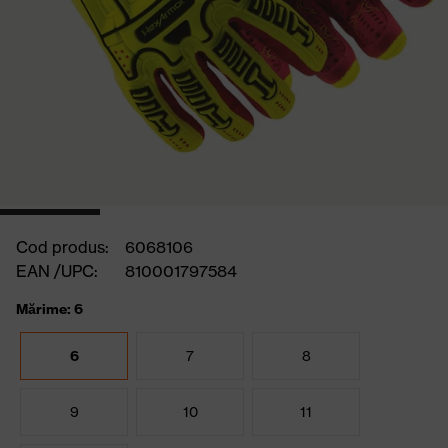
Cod produs:
6068106
EAN /UPC:
810001797584
Mărime: 6
6
7
8
9
10
11