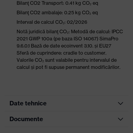
Bilanţ CO2 Transport: 0.41 kg CO₂ eq
Bilanţ CO2 ambalaje: 0.25 kg CO₂ eq
Interval de calcul CO₂: 02/2026
Notă juridică bilanţ CO₂: Metodă de calcul: IPCC
2021 GWP 100a (pe baza ISO 14067) SimaPro
9.6.0.1 Bază de date ecoinvent 3.10. și EU27
Sferă de cuprindere: cradle to customer.
Valorile CO₂ sunt valabile pentru intervalul de
calcul și pot fi supuse permanent modificărilor.
Date tehnice
Documente
Culoare
căutare
negru, portocaliu
(filtru)