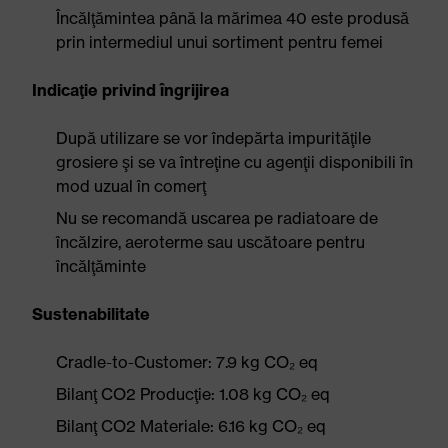
Încălţămintea până la mărimea 40 este produsă
prin intermediul unui sortiment pentru femei
Indicaţie privind îngrijirea
După utilizare se vor îndepărta impurităţile
grosiere şi se va întreţine cu agenţii disponibili în
mod uzual în comerţ
Nu se recomandă uscarea pe radiatoare de
încălzire, aeroterme sau uscătoare pentru
încălţăminte
Sustenabilitate
Cradle-to-Customer: 7.9 kg CO₂ eq
Bilanţ CO2 Producţie: 1.08 kg CO₂ eq
Bilanţ CO2 Materiale: 6.16 kg CO₂ eq