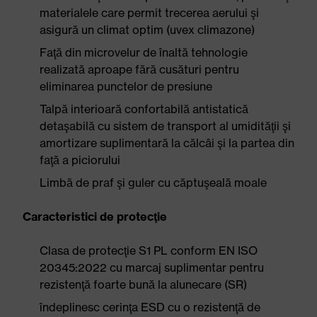
materialele care permit trecerea aerului şi
asigură un climat optim (uvex climazone)
Faţă din microvelur de înaltă tehnologie
realizată aproape fără cusături pentru
eliminarea punctelor de presiune
Talpă interioară confortabilă antistatică
detaşabilă cu sistem de transport al umidităţii şi
amortizare suplimentară la călcâi şi la partea din
faţă a piciorului
Limbă de praf şi guler cu căptuşeală moale
Caracteristici de protecţie
Clasa de protecţie S1 PL conform EN ISO
20345:2022 cu marcaj suplimentar pentru
rezistenţă foarte bună la alunecare (SR)
îndeplinesc cerinţa ESD cu o rezistenţă de