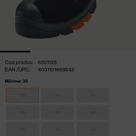
Cod produs:
6501135
EAN /UPC:
4031101668642
Mărime: 35
35
36
37
38
39
40
41
42
43