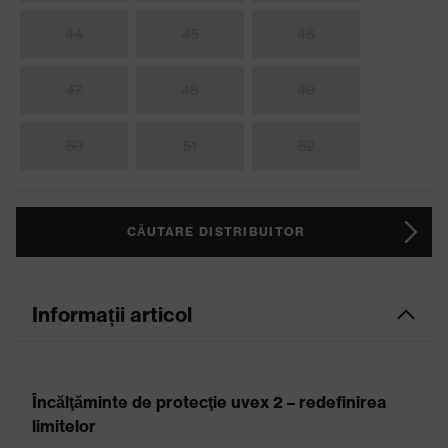
44
45
46
47
48
49
50
51
52
CĂUTARE DISTRIBUITOR
Informații articol
Încălţăminte de protecţie uvex 2 – redefinirea
limitelor